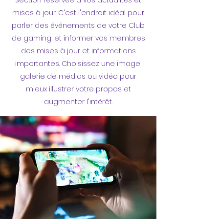
Section réservée à vos actualités et
mises à jour. C'est l'endroit idéal pour
parler des événements de votre Club
de gaming, et informer vos membres
des mises à jour et informations
importantes. Choisissez une image,
galerie de médias ou vidéo pour
mieux illustrer votre propos et
augmenter l'intérêt.