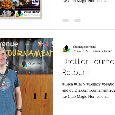
Le Club Magic Normand a...
clubmagicnormand
25 mai 2022
1 min de lecture
Drakkar Tourn
Retour !
#Caen #CMN #Legacy #Magic #
end du Drakkar Tournament 2022
Le Club Magic Normand a...