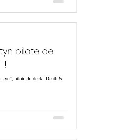
styn pilote de
 !
ustyn", pilote du deck "Death &