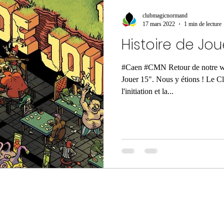
clubmagicnormand
17 mars 2022
1 min de lecture
Histoire de Joue
#Caen #CMN Retour de notre wee
Jouer 15". Nous y étions ! Le 
l'initiation et la...