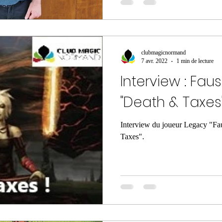
clubmagicnormand
7 avr. 2022
1 min de lecture
Interview : Fau
"Death & Taxes"
Interview du joueur Legacy "Fa
Taxes".