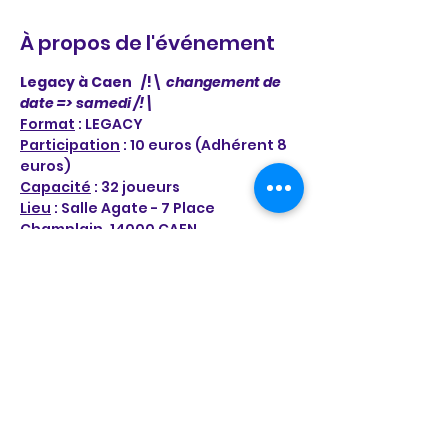
À propos de l'événement
Legacy à Caen   /!\ 
changement de 
date => samedi /!\
Format
 : LEGACY
Participation
 : 10 euros (Adhérent 8 
euros)
Capacité
 : 32 joueurs
Lieu
 : Salle Agate - 7 Place 
Champlain, 14000 CAEN
12 Proxys autorisés
En lire plus >
Il y a un groupe pour cet événement.
Vous pourrez le rejoindre dès que
vous vous serez inscrit à cet
événement.