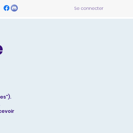
Se connecter
e
es").
.
cevoir