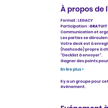
À propos de 
Format : LEGACY 
Participation : 
GRATUIT
Communication et organ
Les parties se déroulent 
Votre deck est à enregis
(hashcode) propre à ch
"Decklist à envoyer".
Gagner des points pour l
En lire plus >
Il y a un groupe pour c
événement.