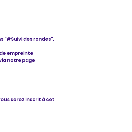
s "#Suivi des rondes".
code empreinte 
via notre page 
ous serez inscrit à cet