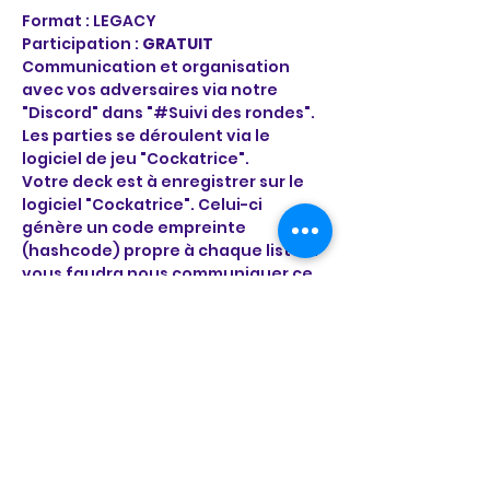
Format : LEGACY 
Participation : 
GRATUIT
Communication et organisation 
avec vos adversaires via notre 
"Discord" dans "#Suivi des rondes".
Les parties se déroulent via le 
logiciel de jeu "Cockatrice".
Votre deck est à enregistrer sur le 
logiciel "Cockatrice". Celui-ci 
génère un code empreinte 
(hashcode) propre à chaque liste. Il 
vous faudra nous communiquer ce 
code via notre page "Decklist à 
envoyer".
Gagner des points pour la ligue et 
soyez le numéro 1 !
En lire plus >
Il y a un groupe pour cet événement.
Vous pourrez le rejoindre dès que
vous vous serez inscrit à cet