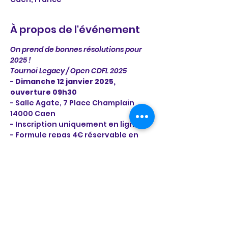
À propos de l'événement
On prend de bonnes résolutions pour 
2025 ! 
Tournoi Legacy / Open CDFL 2025
- 
Dimanche 12 janvier 2025, 
ouverture 09h30
- Salle Agate, 7 Place Champlain 
14000 Caen
- Inscription uniquement en ligne
- Formule repas 4€ réservable en 
ligne avant le week-end du tournoi.
En lire plus >
Il y a un groupe pour cet événement.
Vous pourrez le rejoindre dès que
vous vous serez inscrit à cet
événement.