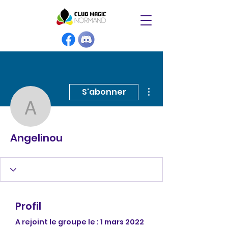
Plus d'actions
S'abonner
Angelinou
Angelinou
Profil
A rejoint le groupe le : 1 mars 2022