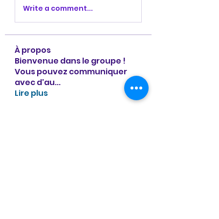
Write a comment...
À propos
Bienvenue dans le groupe !
Vous pouvez communiquer
avec d'au
...
Lire plus
membres
Divakar Kolhe
S'abonner
NAT23
S'abonner
La Buvette
S'abonner
Angelinou
S'abonner
Angelinou
clubmagicnormand
S'abonner