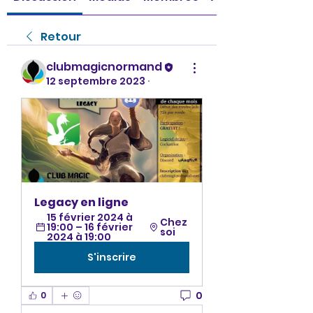
Retour
clubmagicnormand
12 septembre 2023
·
Legacy en ligne
15 février 2024 à 
Chez 
19:00 – 16 février 
soi
2024 à 19:00
S'inscrire
0
0