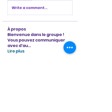
Write a comment...
À propos
Bienvenue dans le groupe !
Vous pouvez communiquer
avec d'au
...
Lire plus
membres
Divakar Kolhe
S'abonner
NAT23
S'abonner
La Buvette
S'abonner
Angelinou
S'abonner
Angelinou