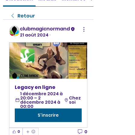
Retour
clubmagicnormand
21 août 2024
·
Legacy en ligne
1 décembre 2024 à 
20:00 – 2 
Chez 
décembre 2024 à 
soi
00:00
S'inscrire
0
0