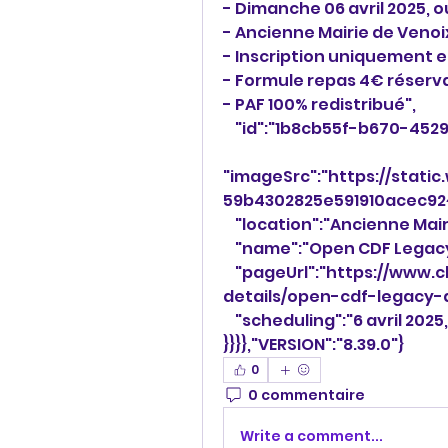
- Dimanche 06 avril 2025, 
- Ancienne Mairie de Veno
- Inscription uniquement e
- Formule repas 4€ réserva
- PAF 100% redistribué",
    "id":"1b8cb55f-b670-4
"imageSrc":"https://stati
59b4302825e591910acec92~
    "location":"Ancienne Mai
    "name":"Open CDF Legacy
    "pageUrl":"https://www.clubmagicnormand.com/event-
details/open-cdf-legacy-a
    "scheduling":"6 avril 2025
}}}},"VERSION":"8.39.0"}
0
0 commentaire
Write a comment...