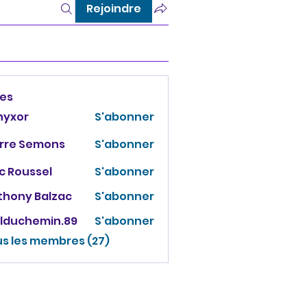
Rejoindre
es
nyxor
S'abonner
erre Semons
S'abonner
c Roussel
S'abonner
thony Balzac
S'abonner
elduchemin.89
S'abonner
chemin.89
us les membres (27)