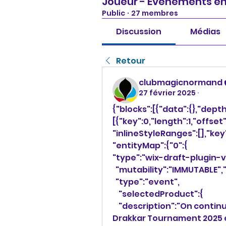
Joueur - Evénements en
Public
·
27 membres
Discussion
Médias
Retour
clubmagicnormand
27 février 2025
·
{"blocks":[{"data":{},"dept
[{"key":0,"length":1,"offset"
"inlineStyleRanges":[],"key"
"entityMap":{"0":{
"type":"wix-draft-plugin-
  "mutability":"IMMUTABLE",
  "type":"event",
    "selectedProduct":{
    "description":"On continue sur le plein de Legacy pour 2025 ! 
Drakkar Tournament 2025 en 