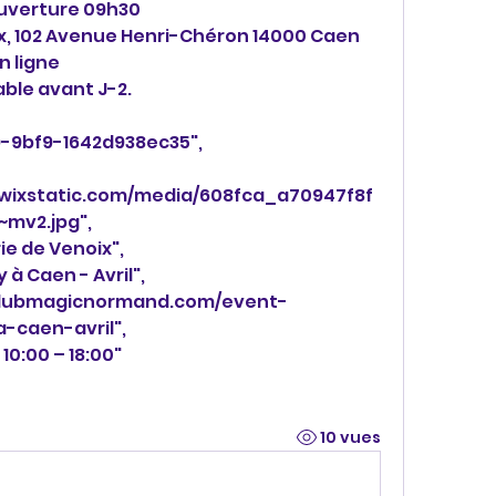
ouverture 09h30
ix, 102 Avenue Henri-Chéron 14000 Caen
n ligne
ble avant J-2.
529-9bf9-1642d938ec35",
c.wixstatic.com/media/608fca_a70947f8f
mv2.jpg",
rie de Venoix",
 à Caen - Avril",
-caen-avril",
, 10:00 – 18:00"
10 vues