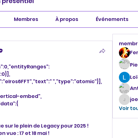
 présentiel
Membres
À propos
Événements
membr
Fe
Pi
h":0,"entityRanges":
:0}],
Loï
:"eIros6FFT","text":" ","type":"atomic"}],
An
vertical-embed",
jo
joeldu
"data":{
Voir to
vue : 17 et 18 mai !